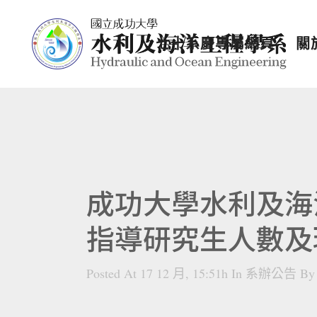
七十系慶專屬網頁
關
成功大學水利及海
指導研究生人數及現況
Posted At 17 12 月, 15:51h
In
系辦公告
B