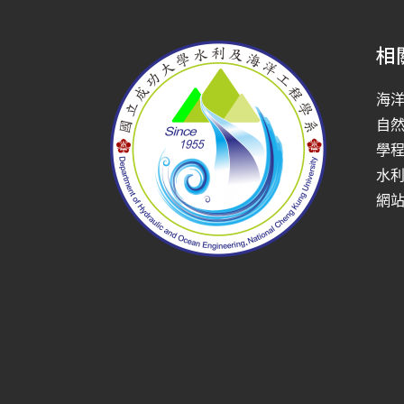
相
海
自
學
水
網