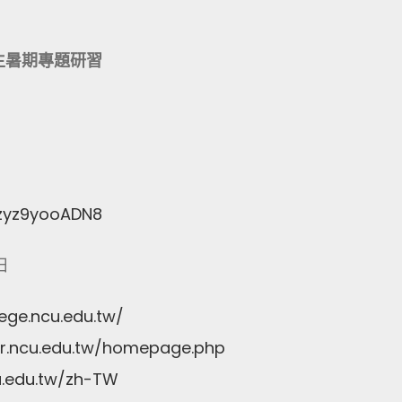
生暑期專題研習
Dzyz9yooADN8
日
lege.ncu.edu.tw/
sr.ncu.edu.tw/homepage.php
u.edu.tw/zh-TW