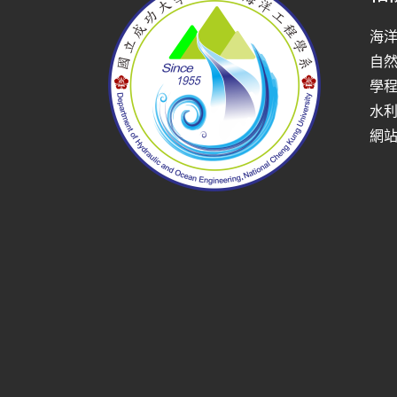
海
自
學
水
網