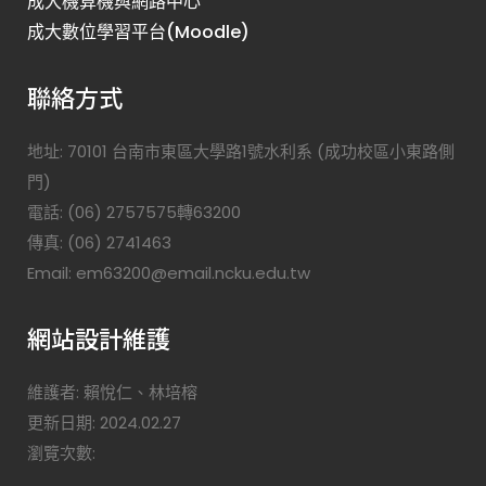
成大機算機與網路中心
成大數位學習平台(Moodle)
聯絡方式
地址: 70101 台南市東區大學路1號水利系 (成功校區小東路側
門)
電話: (06) 2757575轉63200
傳真: (06) 2741463
Email: em63200@email.ncku.edu.tw
網站設計維護
維護者: 賴悅仁、林培榕
更新日期: 2024.02.27
瀏覽次數: