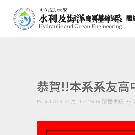
七十系慶專屬網頁
關
恭賀!!本系系友高
Posted At 9 10 月, 17:23h
In
榮譽事蹟
By