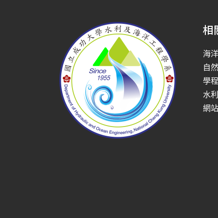
相
海
自
學
水
網