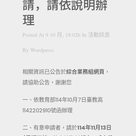
請，請依說明辦
理
Posted At 9 10 月, 18:02h
In
活動訊息
By
Wordpress
相關資訊已公告於
綜合業務組網頁
，
請協助公告，謝謝您
一、依教育部114年10月7日臺教高
1142202910號函辦理
二、有意申請者，請於
114
年
11
月
13
日