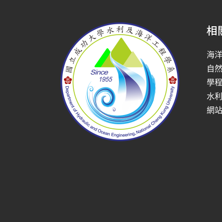
相
海
自
學
水
網