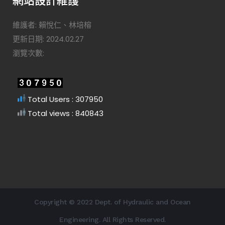
維護者: 賴悅仁、林培榕
更新日期: 2024.02.27
瀏覽次數:
Total Users : 307950
Total views : 840843
Copyright © 2022 Dept. of Hydraulic and Ocean
Engineering. All Rights Reserved.