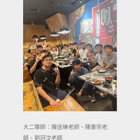
大二導師：陳佳琳老師、陳憲宗老
師、劉冠汶老師