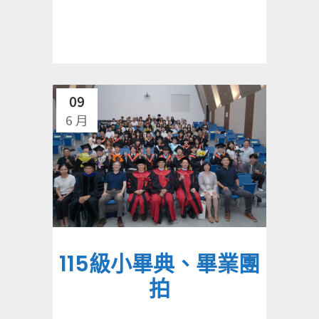
09
6 月
115級小畢典、畢業團
拍