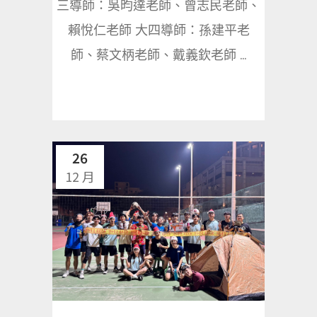
三導師：吳昀達老師、曾志民老師、
賴悅仁老師 大四導師：孫建平老
師、蔡文柄老師、戴義欽老師 ...
26
12 月