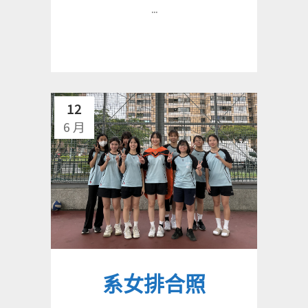
...
12
6 月
系女排合照