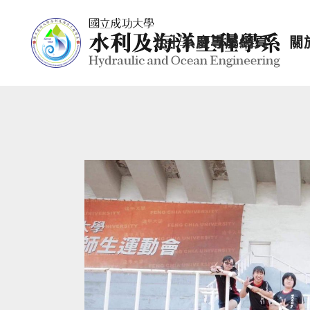
七十系慶專屬網頁
關