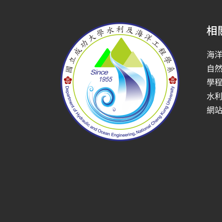
相
海
自
學
水
網