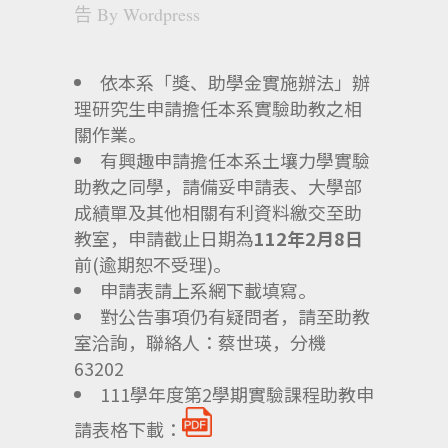
告
By
Wordpress
依本系「獎、助學金實施辦法」辦
理研究生申請擔任本系實驗助教之相
關作業。
有興趣申請擔任本系土壤力學實驗
助教之同學，請備妥申請表、大學部
成績單及其他相關有利資料繳交至助
教室，申請截止日期為
112
年
2
月
8
日
前(逾期恕不受理)。
申請表請上系網下載填寫。
對公告事項仍有疑問者，請至助教
室洽詢，聯絡人：蔡世瑛，分機
63202
111學年度第2學期實驗課程助教申
請表格下載：