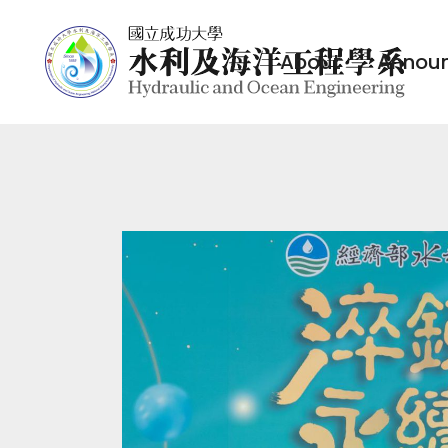
About
Annou