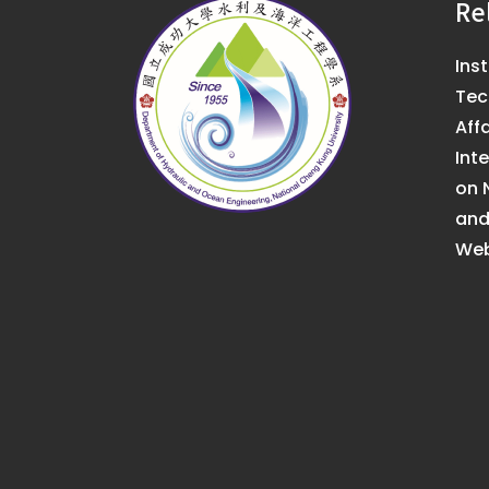
Re
Ins
Tec
Affa
Int
on 
an
Web