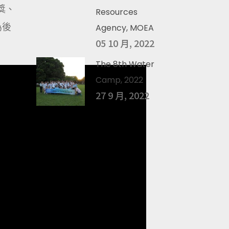
獎、
Resources
為後
Agency, MOEA
05 10 月, 2022
The 8th Water
Camp, 2022
27 9 月, 2022