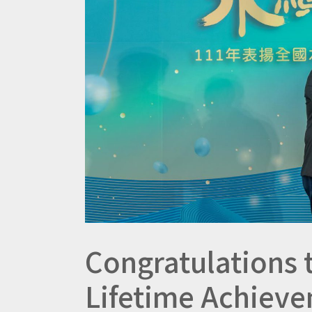
Congratulations t
Lifetime Achiev