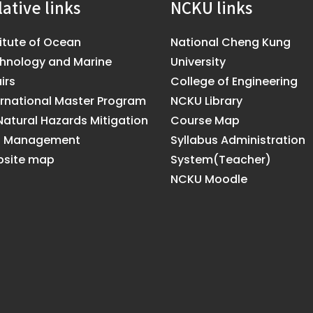
lative links
NCKU links
titute of Ocean
National Cheng Kung
hnology and Marine
University
irs
College of Engineering
ernational Master Program
NCKU Library
Natural Hazards Mitigation
Course Map
d Management
Syllabus Administration
site map
System(Teacher)
NCKU Moodle