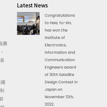
Latest News
Congratulations
to Hsia, Yu-Xin,
has won the
Institute of
及團
Electronics,
、
Information and
Communication
長
Engineers award
of 30th Satellite
表揚
Design Contest in
Japan on
利
November 12th,
韌
2022.