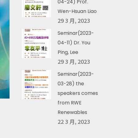
04-24) Prof.
Wen-Hsuan Liao
29 3 月, 2023
Seminar(2023-
04-11) Dr. You
Ping, Lee
29 3 月, 2023
Seminar(2023-
03-28) the
speakers comes
from RWE
Renewables
22 3 月, 2023