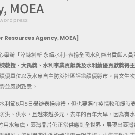
y, MOEA
wordpress
er Resources Agency, MOEA]
中心舉辦「淬鍊創新 永續水利-表揚全國水利傑出貢獻人員
棟教授、大禹獎、水利事業貢獻獎及水利績優貢獻獎得主
績優單位以及水患自主防災社區評鑑績優縣市。曾文生次
勞並感謝致意。
水利節6月6日舉辦表揚典禮，但也要選在疫情較和緩時
防洪、供水，且越來越多元，去年的百年大旱，因為有水
竹用水無虞，臺灣晶片仍正常供應到全世界，展現出臺灣