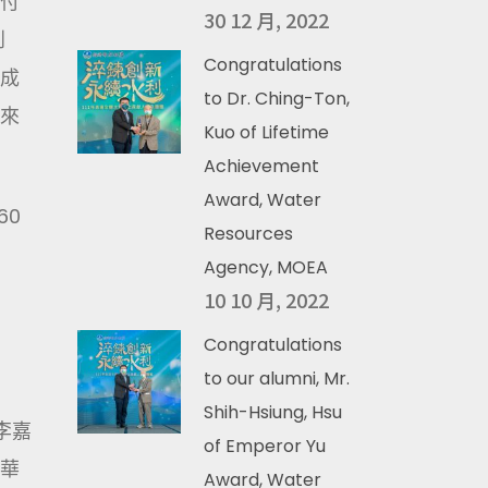
付
30 12 月, 2022
到
Congratulations
成
to Dr. Ching-Ton,
來
Kuo of Lifetime
Achievement
Award, Water
60
Resources
Agency, MOEA
10 10 月, 2022
Congratulations
to our alumni, Mr.
Shih-Hsiung, Hsu
李嘉
of Emperor Yu
華
Award, Water