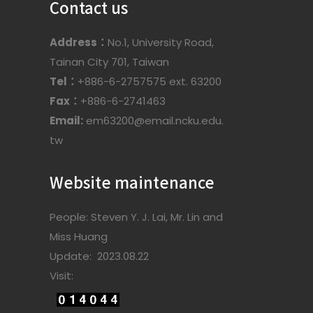
Contact us
Address：
No.1, University Road,
Tainan City 701, Taiwan
Tel：
+886-6-2757575 ext. 63200
Fax：
+886-6-2741463
Email:
em63200@email.ncku.edu.
tw
Website maintenance
People: Steven Y. J. Lai, Mr. Lin and
Miss Huang
Update: 2023.08.22
Visit: