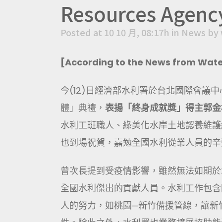
Resources Agenc
Posted at 10 10 月, 08:17h
in
News
by
[According to the News from Wat
今(12)日經濟部水利署於台北國際會議
體」典禮，
表揚「終身成就獎」得主郭金
水利工班職人、綠美化水岸土地認養維護
也到場祝賀，嘉勉全國水利從業人員的辛
曾次長提到受疫情影響，雖然無法如期於
全國水利傑出的貢獻人員。水利工作包含
人的努力，如桃園─新竹備援管線，讓新