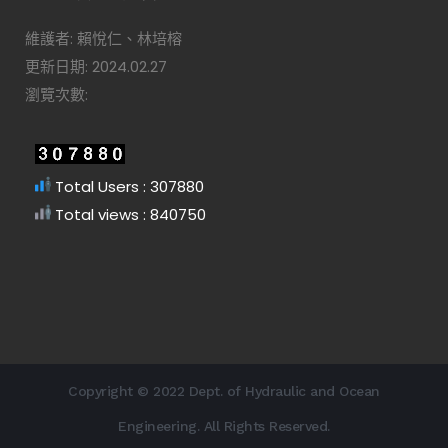
維護者: 賴悅仁、林培榕
更新日期: 2024.02.27
瀏覽次數:
Total Users : 307880
Total views : 840750
Copyright © 2022 Dept. of Hydraulic and Ocean
Engineering. All Rights Reserved.