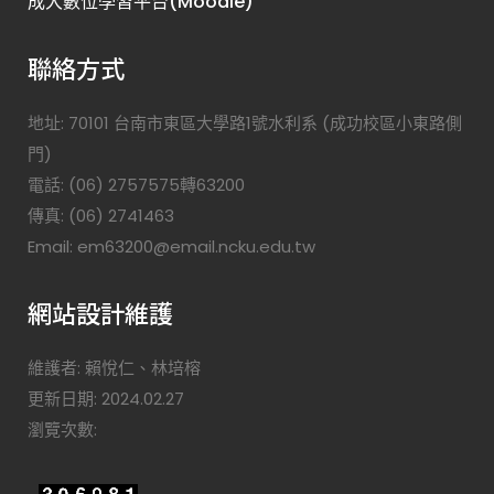
成大數位學習平台(Moodle)
聯絡方式
地址: 70101 台南市東區大學路1號水利系 (成功校區小東路側
門)
電話: (06) 2757575轉63200
傳真: (06) 2741463
Email: em63200@email.ncku.edu.tw
網站設計維護
維護者: 賴悅仁、林培榕
更新日期: 2024.02.27
瀏覽次數: