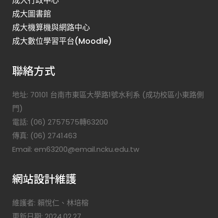
成大行政中心
成大圖書館
成大機算機與網路中心
成大數位學習平台(Moodle)
聯絡方式
地址: 70101 台南市東區大學路1號水利系 (成功校區小東路側
門)
電話: (06) 2757575轉63200
傳真: (06) 2741463
Email: em63200@email.ncku.edu.tw
網站設計維護
維護者: 賴悅仁、林培榕
更新日期: 2024.02.27