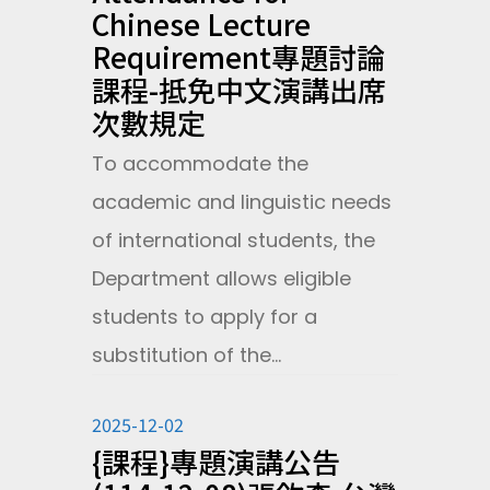
Chinese Lecture
Requirement專題討論
課程-抵免中文演講出席
次數規定
To accommodate the
academic and linguistic needs
of international students, the
Department allows eligible
students to apply for a
substitution of the...
2025-12-02
{課程}專題演講公告