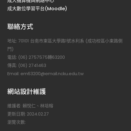
成大機算機與網路中心
成大數位學習平台(Moodle)
聯絡方式
地址: 70101 台南市東區大學路1號水利系 (成功校區小東路側
門)
電話: (06) 2757575轉63200
傳真: (06) 2741463
Email: em63200@email.ncku.edu.tw
網站設計維護
維護者: 賴悅仁、林培榕
更新日期: 2024.02.27
瀏覽次數: