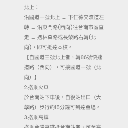
北上：
沿國道一號北上 → 下仁德交流道左
轉 → 沿東門路(西向)往台南市區直
走 → 遇林森路或長榮路右轉(北
向)，即可抵達本校。
【自國道三號北上者，轉86號快速
道路（西向），可接國道一號（北
向）】
2.搭乘火車
於台南站下車後，自後站出口（大
學路）步行約15分鐘可到達會場。
3.搭乘高鐵
搭乘台灣高鐵抵台南站者，可至高