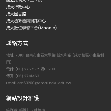
國立成功大學工學院
成大行政中心
成大圖書館
成大機算機與網路中心
成大數位學習平台(Moodle)
聯絡方式
地址: 70101 台南市東區大學路1號水利系 (成功校區小東路側
門)
電話: (06) 2757575轉63200
傳真: (06) 2741463
Email: em63200@email.ncku.edu.tw
網站設計維護
維護者: 賴悅仁、林培榕