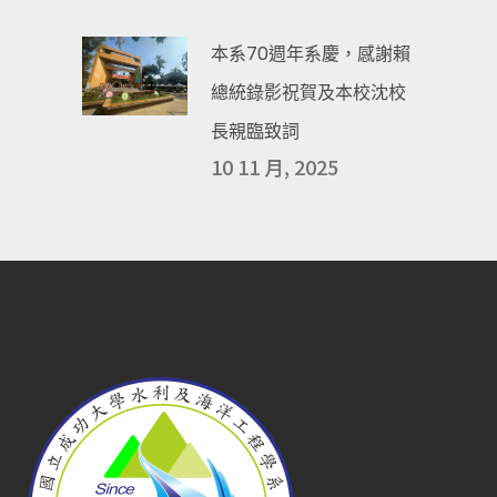
本系70週年系慶，感謝賴
總統錄影祝賀及本校沈校
長親臨致詞
10 11 月, 2025