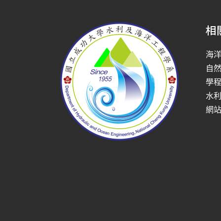
相
海
自
學
水
網