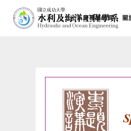
七十系慶專屬網頁
關