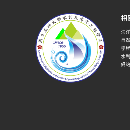
相
海
自
學
水
網