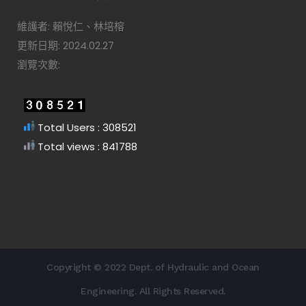
維護者: 賴悅仁、林培榕
更新日期: 2024.02.27
瀏覽次數:
Total Users : 308521
Total views : 841788
Copyright © 2022 Dept. of Hydraulic and Ocean
Engineering. All Rights Reserved.