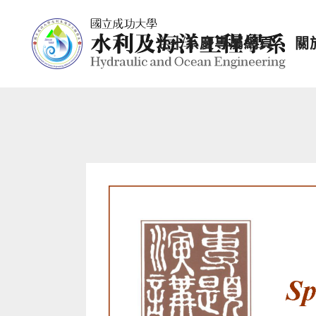
七十系慶專屬網頁
關