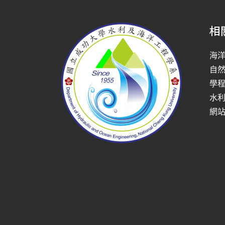
相
海
自
學
水
網