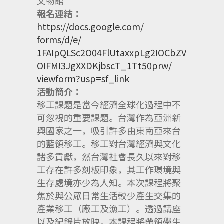
文物館
報名連結：
https://docs.google.com/
forms/d/e/
1FAIpQLSc2O04FlUtaxxpLg2IOCbZV
OIFMI3JgXXDKjbscT_1Tt50prw/
viewform?usp=sf_link
活動簡介：
移工課題是當今經濟全球化過程中不
可忽視的重要課題。
台灣作為亞洲新
興國家之一，吸引許多由東南亞來台
的藍領移工。
移工對台灣經濟與文化
諸多貢獻，
然台灣社會長久以來對移
工存在許多刻板印象，
其工作環境與
生存處境亦少為人知。
本次課程將聚
焦於與公眾日常生活較少產生交集的
產業移工（
廠工及漁工）。透過講座
以及紀錄片放映，
本課程將帶領學生