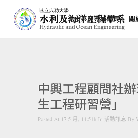
七十系慶專屬網頁
關
中興工程顧問社辦
生工程研習營」
Posted At 17 5 月, 14:51h
In
活動訊息
By