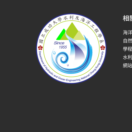
相
海
自
學
水
網