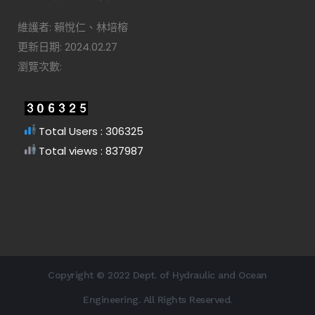
維護者: 賴悅仁、林培榕
更新日期: 2024.02.27
瀏覽次數:
Total Users : 306325
Total views : 837987
Copyright © 2022 Dept. of Hydraulic and Ocean
Engineering. All Rights Reserved.