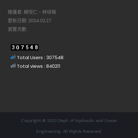
維護者: 賴悅仁、林培榕
更新日期: 2024.02.27
瀏覽次數:
Total Users : 307548
Total views : 840211
Copyright © 2022 Dept. of Hydraulic and Ocean
Engineering. All Rights Reserved.