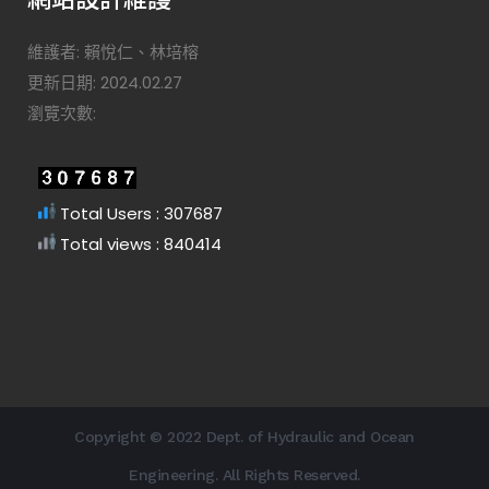
維護者: 賴悅仁、林培榕
更新日期: 2024.02.27
瀏覽次數:
Total Users : 307687
Total views : 840414
Copyright © 2022 Dept. of Hydraulic and Ocean
Engineering. All Rights Reserved.