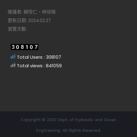
維護者: 賴悅仁、林培榕
更新日期: 2024.02.27
瀏覽次數:
Total Users : 308107
Total views : 841059
Copyright © 2022 Dept. of Hydraulic and Ocean
Engineering. All Rights Reserved.