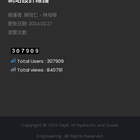
維護者: 賴悅仁、林培榕
更新日期: 2024.02.27
瀏覽次數:
Total Users : 307909
Total views : 840791
Copyright © 2022 Dept. of Hydraulic and Ocean
Engineering. All Rights Reserved.