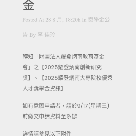
金
Posted At 28 8 月, 18:20h
In
獎學金公
告
By
李 佳玲
轉知「財團法人耀登炳南教育基金
會」之【2025耀登炳南創新研究
獎】、【2025耀登炳南大專院校優秀
人才獎學金資訊】
如有意願申請者，請於9/17(星期三)
前繳交申請資料至系辦
詳情請參見以下附件