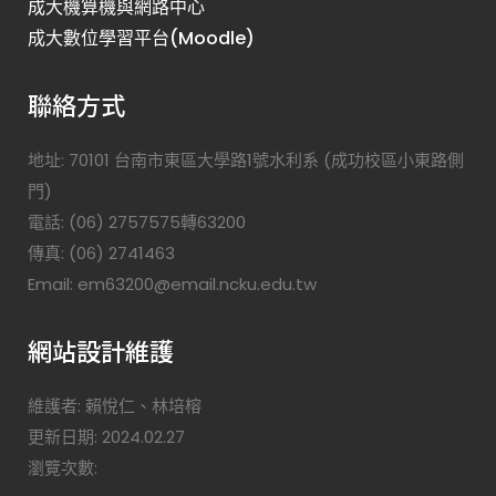
成大機算機與網路中心
成大數位學習平台(Moodle)
聯絡方式
地址: 70101 台南市東區大學路1號水利系 (成功校區小東路側
門)
電話: (06) 2757575轉63200
傳真: (06) 2741463
Email: em63200@email.ncku.edu.tw
網站設計維護
維護者: 賴悅仁、林培榕
更新日期: 2024.02.27
瀏覽次數: