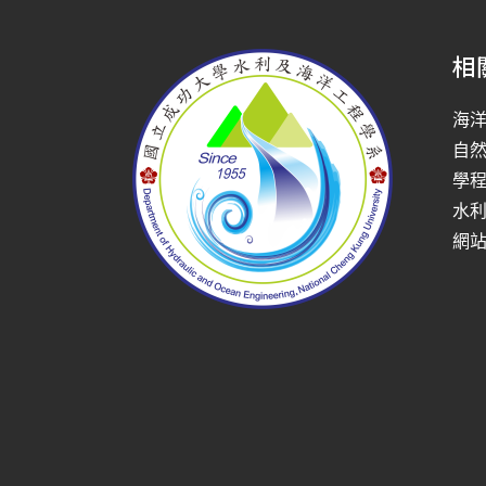
相
海
自
學
水
網