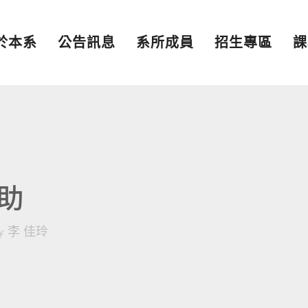
於本系
公告訊息
系所成員
招生專區
課
助
y
李 佳玲