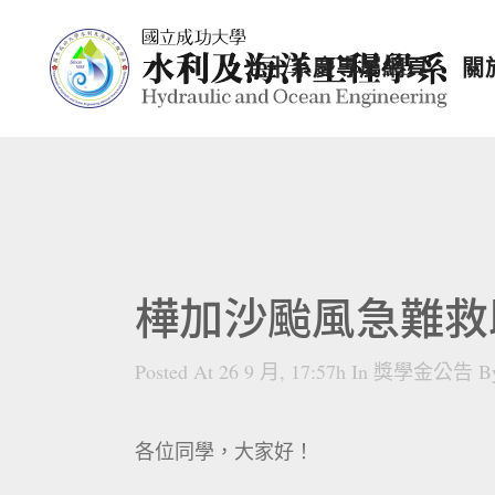
七十系慶專屬網頁
關
樺加沙颱風急難救
Posted At 26 9 月, 17:57h
In
獎學金公告
B
各位同學，大家好！