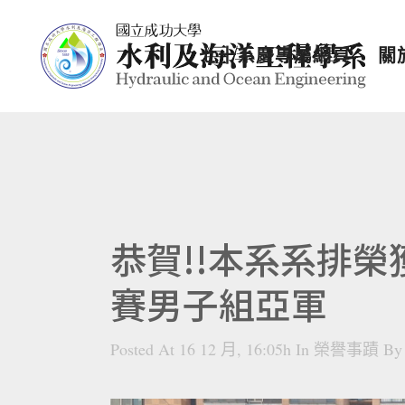
七十系慶專屬網頁
關
恭賀!!本系系排榮
賽男子組亞軍
Posted At 16 12 月, 16:05h
In
榮譽事蹟
B