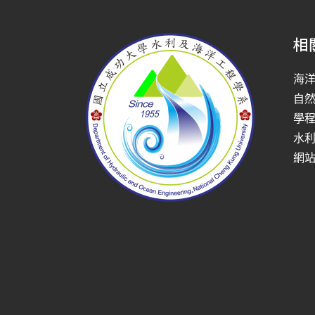
相
海
自
學
水
網