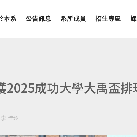
於本系
公告訊息
系所成員
招生專區
課
獲2025成功大學大禹盃排
y
李 佳玲