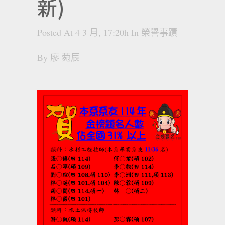
新)
Posted At 4 3 月, 17:20h
In
榮譽事蹟
By
廖 菀辰