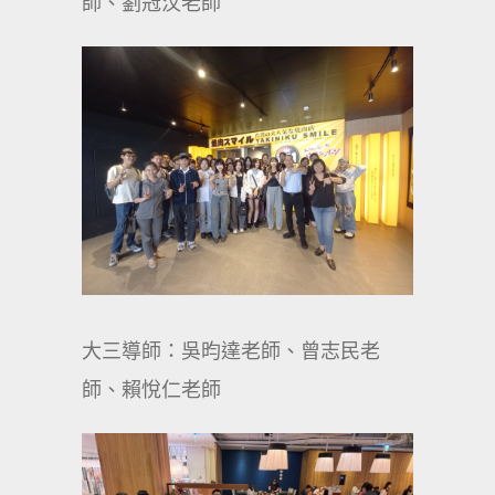
師、劉冠汶老師
大三導師：吳昀達老師、曾志民老
師、賴悅仁老師