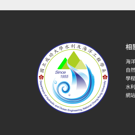
相
海
自
學
水
網