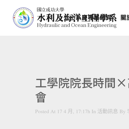
七十系慶專屬網頁
關
工學院院長時間×
會
Posted At 17 4 月, 17:17h
In
活動訊息
By