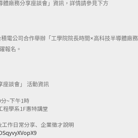
導體廠務分享座談會」資訊，詳情請參見下方
學院與台積電公司合作舉辦「工學院院長時間×高科技半導體廠
躍報名。
享座談會」 活動資訊
0分~下午1時
工程學系1F惠特講堂
及工作日常分享、企業徵才說明
dDSqyvyXVopX9