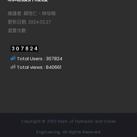
維護者: 賴悅仁、林培榕
更新日期: 2024.02.27
瀏覽次數:
Total Users : 307824
Total views : 840661
Copyright © 2022 Dept. of Hydraulic and Ocean
Engineering. All Rights Reserved.