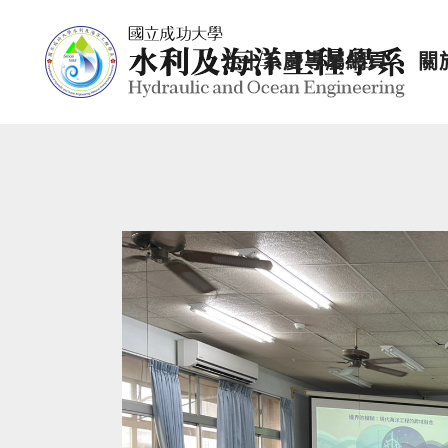
七十系慶專屬網頁
關