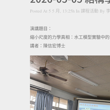
Posted At 5 5 月, 13:25h
In
課程活動
By
李
演講題目：
縮小尺度的力學真相：水工模型實驗中的
講者：陳信宏博士