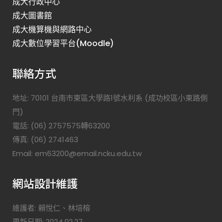
成大行政中心
成大圖書館
成大機算機與網路中心
成大數位學習平台(Moodle)
聯絡方式
地址: 70101 台南市東區大學路1號水利系 (成功校區小東路側
門)
電話: (06) 2757575轉63200
傳真: (06) 2741463
Email: em63200@email.ncku.edu.tw
網站設計維護
維護者: 賴悅仁、林培榕
更新日期: 2024.02.27