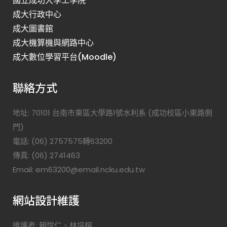
國立成功大學工學院
成大行政中心
成大圖書館
成大機算機與網路中心
成大數位學習平台(Moodle)
聯絡方式
地址: 70101 台南市東區大學路1號水利系 (成功校區小東路側
門)
電話: (06) 2757575轉63200
傳真: (06) 2741463
Email: em63200@email.ncku.edu.tw
網站設計維護
維護者: 賴悅仁、林培榕