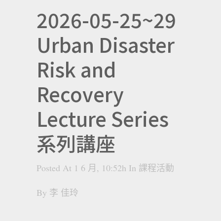
2026-05-25~29
Urban Disaster
Risk and
Recovery
Lecture Series
系列講座
Posted At 1 6 月, 10:52h
In
課程活動
By
李 佳玲