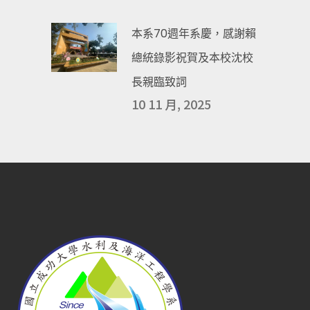
本系70週年系慶，感謝賴
總統錄影祝賀及本校沈校
長親臨致詞
10 11 月, 2025