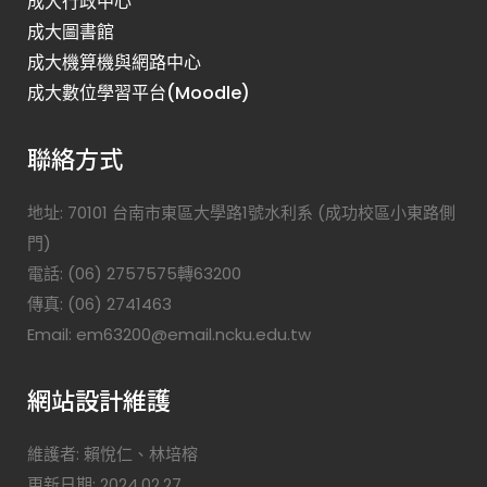
成大行政中心
成大圖書館
成大機算機與網路中心
成大數位學習平台(Moodle)
聯絡方式
地址: 70101 台南市東區大學路1號水利系 (成功校區小東路側
門)
電話: (06) 2757575轉63200
傳真: (06) 2741463
Email: em63200@email.ncku.edu.tw
網站設計維護
維護者: 賴悅仁、林培榕
更新日期: 2024.02.27