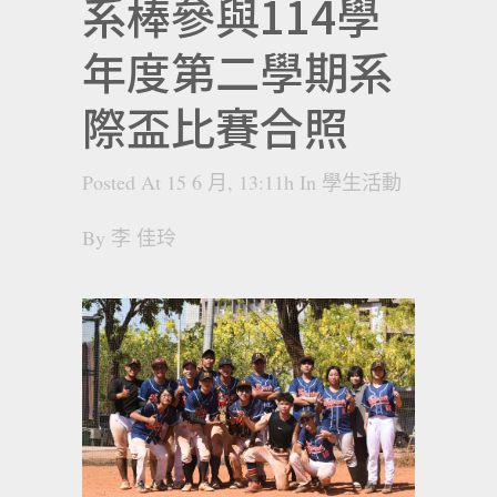
系棒參與114學
年度第二學期系
際盃比賽合照
Posted At 15 6 月, 13:11h
In
學生活動
By
李 佳玲