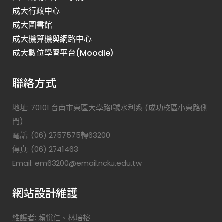
成大行政中心
成大圖書館
成大機算機與網路中心
成大數位學習平台(Moodle)
聯絡方式
地址: 70101 台南市東區大學路1號水利系 (成功校區小東路側
門)
電話: (06) 2757575轉63200
傳真: (06) 2741463
Email: em63200@email.ncku.edu.tw
網站設計維護
維護者: 賴悅仁、林培榕