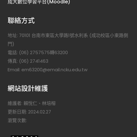
成大數位學習平台(Moodle)
聯絡方式
地址: 70101 台南市東區大學路1號水利系 (成功校區小東路側
門)
電話: (06) 2757575轉63200
傳真: (06) 2741463
Email: em63200@email.ncku.edu.tw
網站設計維護
維護者: 賴悅仁、林培榕
更新日期: 2024.02.27
瀏覽次數: