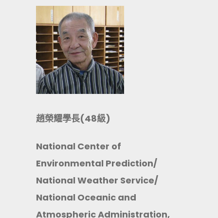
趙榮耀學長(48級)
National Center of
Environmental Prediction/
National Weather Service/
National Oceanic and
Atmospheric Administration,