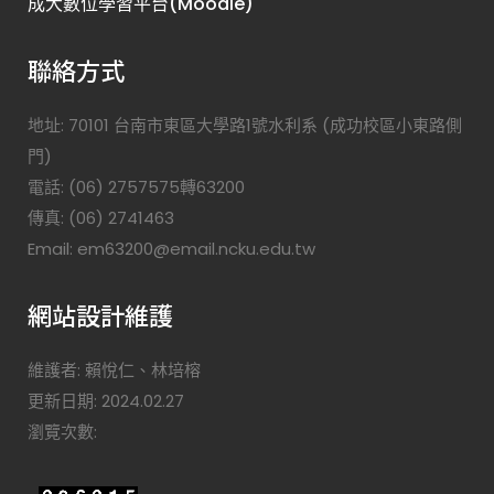
成大數位學習平台(Moodle)
聯絡方式
地址: 70101 台南市東區大學路1號水利系 (成功校區小東路側
門)
電話: (06) 2757575轉63200
傳真: (06) 2741463
Email: em63200@email.ncku.edu.tw
網站設計維護
維護者: 賴悅仁、林培榕
更新日期: 2024.02.27
瀏覽次數: