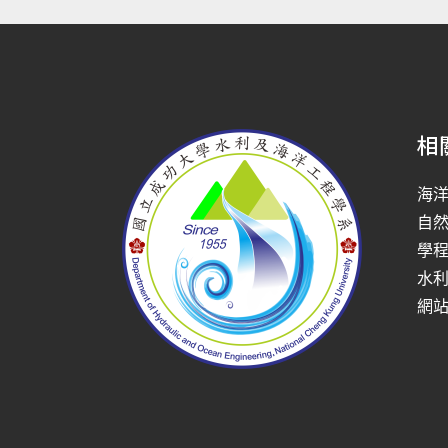
相
海
自
學
水
網