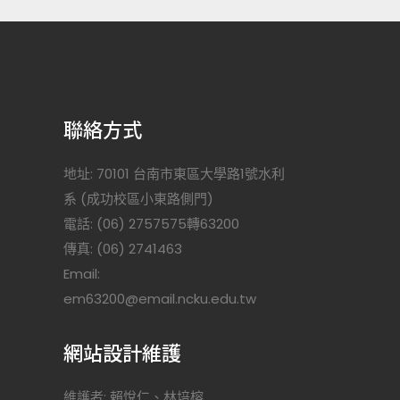
聯絡方式
地址: 70101 台南市東區大學路1號水利
系 (成功校區小東路側門)
電話: (06) 2757575轉63200
傳真: (06) 2741463
Email:
)
em63200@email.ncku.edu.tw
網站設計維護
維護者: 賴悅仁、林培榕