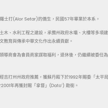
士打(Alor Setar)的僑生，民國57年畢業於本系。
土木、水利工程之建設，承攬州政府水壩、大樓等多項建
文教育與傳承中華文化作出永續貢獻。
領導商會為會員商家謀取福利，退休後，仍繼續被委任為
經吉打州州政府推薦，獲蘇丹殿下於1992年賜委「太平
銜，並於2001年再獲封賜「拿督」(Dato’) 勛銜。