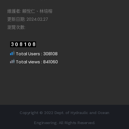
維護者: 賴悅仁、林培榕
更新日期: 2024.02.27
瀏覽次數:
Total Users : 308108
Total views : 841060
Copyright © 2022 Dept. of Hydraulic and Ocean
Engineering. All Rights Reserved.