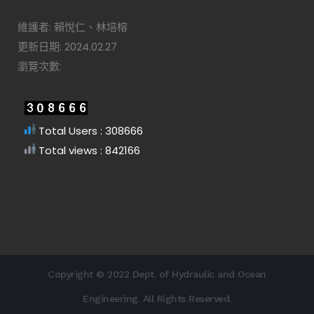
維護者: 賴悅仁、林培榕
更新日期: 2024.02.27
瀏覽次數:
Total Users : 308666
Total views : 842166
Copyright © 2022 Dept. of Hydraulic and Ocean
Engineering. All Rights Reserved.