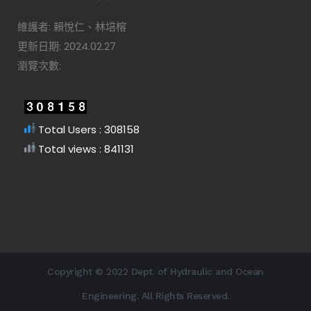
維護者: 賴悅仁、林培榕
更新日期: 2024.02.27
瀏覽次數:
Total Users : 308158
Total views : 841131
Copyright © 2022 Dept. of Hydraulic and Ocean
Engineering. All Rights Reserved.