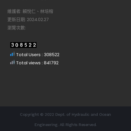
維護者: 賴悅仁、林培榕
更新日期: 2024.02.27
瀏覽次數:
Total Users : 308522
Total views : 841792
Copyright © 2022 Dept. of Hydraulic and Ocean
Engineering. All Rights Reserved.