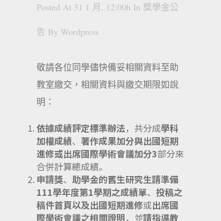
Posted At 31 1 月, 12:00h
In
獎學金公
告
By
Wordpress
敬請各位同學儘快備妥相關資料至助
教室繳交，相關資料與繳交期限如說
明：
依據
成績評定標準辦法
，共分成
學科
加權成績
、
著作成果加分與出國短期
進修或出席國際學術會議加分
3
部分來
合併計算總成績。
申請獎
、
助學金的舊生研究生請準備
111
學年度第
1
學期之成績單
、
投稿之
稿件首頁
以及
出國短期進修
或
出席國
際學術會議之相關證明
，並
請
指導教