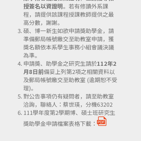
授簽名
以資證明
。若有修讀外系課
程，請提供該課程授課教師提供之最
高分數，謝謝。
碩、博一新生如欲申請獎助學金，請
準備郵局帳號繳交至助教室申請，獲
獎名額依本系學生事務小組會議決議
為準。
申請獎、助學金之研究生請於
112
年
2
月
8
日前
備妥上列第2項之相關資料以
及郵局帳號繳交至助教室 (逾期恕不受
理)。
對公告事項仍有疑問者，請至助教室
洽詢，聯絡人：蔡世瑛，分機63202
111學年度第2學期博、碩士班研究生
獎助學金申請檔案表格下載：